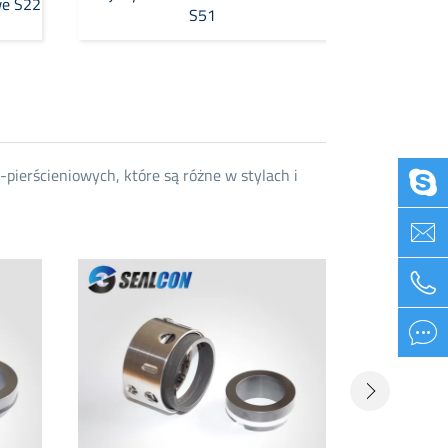
we S22
S51
ierścieniowych, które są różne w stylach i



