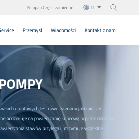
Pompa +Części zamienne
IT



English
Service
Przemysł
Wiadomości
Kontakt z nami
français
Deutsch
we uszczelnienia dzwonowe
Español
ncze uszczelki kartonowe
 POMPY
italiano
 Cartridge Mechaniczne uszczelki
русский
Uszczelnienia mechaniczne
wałach obrotowych.Jest również znany jako pieczęć
português
a stacjonarne
ne oddziałuje na powierzchnię końcową poprzez ciśnienie
العربية
 nawierzchnia stawów przylega i utrzymuje względne