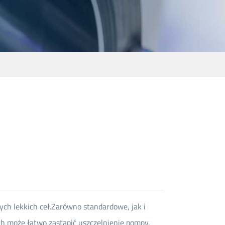
ไทย
čeština
Polska
ch lekkich ceł.Zarówno standardowe, jak i
 może łatwo zastąpić uszczelnienie pompy.