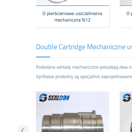
czelnienia
O pierścieniowe uszczelnienia
O 
N11
mechaniczne N12
Double Cartridge Mechaniczne u
Podwójne wkłady mechaniczne posiadają dwa niez
itp.Nasze produkty są specjalnie zaprojektowa