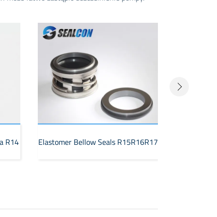
ia R14
Elastomer Bellow Seals R15R16R17
Elastomer B