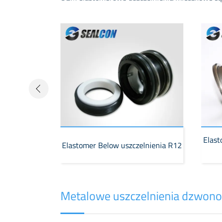
Elast
eals R11
Elastomer Below uszczelnienia R12
Metalowe uszczelnienia dzwon