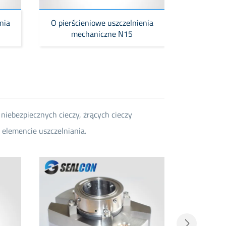
nia
O pierścieniowe uszczelnienia
O pierści
mechaniczne N15
me
niebezpiecznych cieczy, żrących cieczy
elemencie uszczelniania.