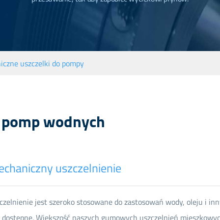
uszczelnienie części zamiennych O-ring
Odciąć części zamienne
Uszczelnienie części zamiennych
iczne uszczelki do pompy
ń pomp wodnych
haniczny uszczelnienie
elnienie jest szeroko stosowane do zastosowań wody, oleju i inny
dostępne. Większość naszych gumowych uszczelnień mieszkowych