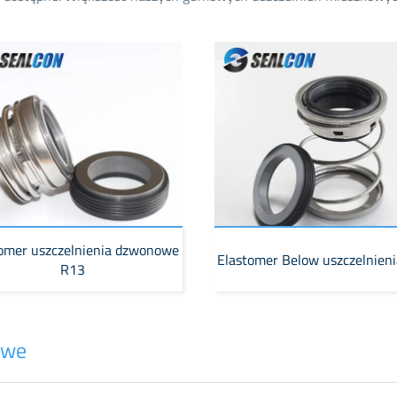
omer uszczelnienia dzwonowe
Elastomer Below uszczelnien
R13
owe