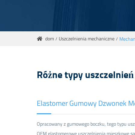
dom
Uszczelnienia mechaniczne
Mechan

Różne typy uszczelnie
Elastomer Gumowy Dzwonek Mec
Opracowany z gumowego boczku, tego typu uszcz
OEM elastomerowe uszczelnienia mieszkowe są 