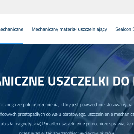
m
mechaniczne
Mechaniczny materiał uszczelniający
Sealcon 
Elastomer Gumowy Dzwonek Mechaniczny uszczelnienie
Metalo
PTFE Teflon Below Mechanical Seals
Pojedy
NICZNE USZCZELKI DO
O pierścieniowe uszczelnienia mechaniczne
Double
PTFE Śruby mechaniczne
Flygt 
cznego zespołu uszczelnienia, który jest powszechnie stosowany na 
O.E.M. Uszczelnienia mechaniczne
Miejsc
ońcowych prostopadłych do wału obrotowego, uszczelnienie mechanicz
Mechaniczne uszczelki dla Agitatora
uszczelnienie części zamiennych pierścieni uszczelniających
lub siła magnetyczna).Ponadto uszczelnienie pomocnicze sprawia, że
Odcinek części zamiennych
przesuwanie, tak aby zapobiec wyciekowi płynów.