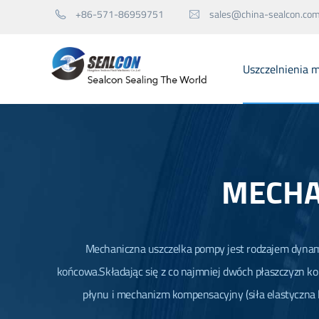
+86-571-86959751
sales@china-sealcon.co


Uszczelnienia 
Mechaniczne uszczelki do pompy
Mechaniczne uszczelki dla Agitatora
MECHA
Pieczęć części zamienne
Mechaniczna uszczelka pompy jest rodzajem dynami
końcowa.Składając się z co najmniej dwóch płaszczyzn k
płynu i mechanizm kompensacyjny (siła elastyczna 