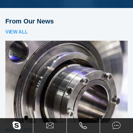
From Our News
VIEW ALL




May 20 , 2021